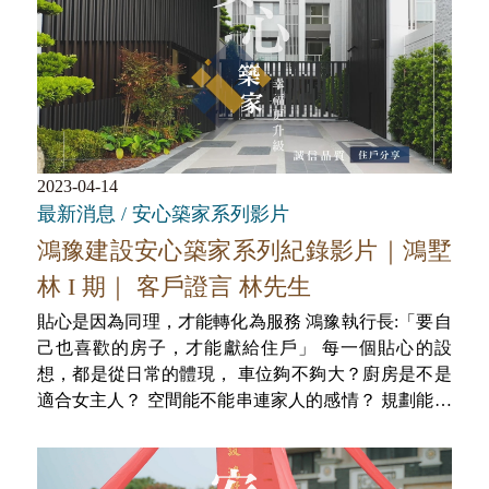
2023-04-14
最新消息 / 安心築家系列影片
鴻豫建設安心築家系列紀錄影片｜鴻墅
林 I 期｜ 客戶證言 林先生
貼心是因為同理，才能轉化為服務 鴻豫執行長:「要自
己也喜歡的房子，才能獻給住戶」 每一個貼心的設
想，都是從日常的體現， 車位夠不夠大？廚房是不是
適合女主人？ 空間能不能串連家人的感情？ 規劃能不
能讓住戶感到舒適？ 每一個答案，都是我們經過一次
又一次的同理， 換來的實踐。 ​ 鴻豫總是為住戶想得更
多， 用心呈現生活的幸福樣貌。